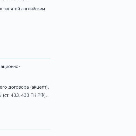
 занятий английским
мационно-
го договора (акцепт).
ст. 433, 438 ГК РФ).