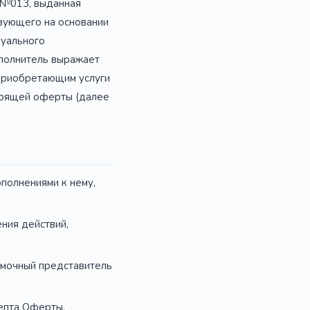
18 №013, выданная
твующего на основании
дуального
полнитель выражает
 приобретающим услуги
стоящей оферты (далее
полнениями к нему,
ния действий,
мочный представитель
епта Оферты.