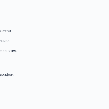
акетом.
зчика.
е занятия.
тарифом.