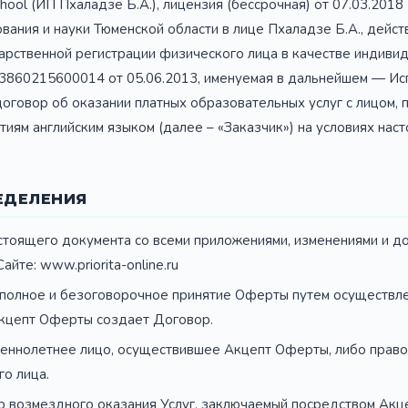
h school (ИП Пхаладзе Б.А.), лицензия (бессрочная) от 07.03.20
ания и науки Тюменской области в лице Пхаладзе Б.А., дейс
арственной регистрации физического лица в качестве индиви
860215600014 от 05.06.2013, именуемая в дальнейшем — Ис
оговор об оказании платных образовательных услуг с лицом,
тиям английским языком (далее – «Заказчик») на условиях на
ЕДЕЛЕНИЯ
стоящего документа со всеми приложениями, изменениями и до
йте: www.priorita-online.ru
полное и безоговорочное принятие Оферты путем осуществле
 Акцепт Оферты создает Договор.
ннолетнее лицо, осуществившее Акцепт Оферты, либо право
о лица.
 возмездного оказания Услуг, заключаемый посредством Акц