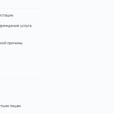
естации.
упреждения услуга
ьной причины
тьим лицам.