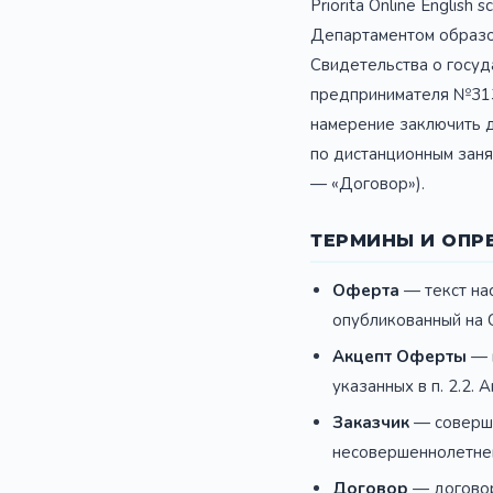
Priorita Online Englis
Департаментом образов
Свидетельства о госуд
предпринимателя №313
намерение заключить д
по дистанционным заня
— «Договор»).
ТЕРМИНЫ И ОПР
Оферта
— текст на
опубликованный на Са
Акцепт Оферты
— 
указанных в п. 2.2.
Заказчик
— соверше
несовершеннолетнег
Договор
— договор