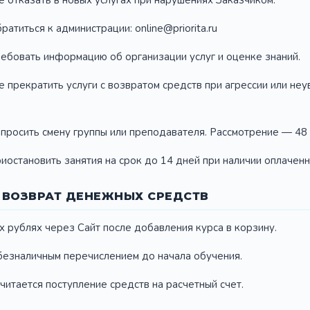
е отказать в новых услугах при нарушениях Заказчиком.
ратиться к администрации: online@priorita.ru
требовать информацию об организации услуг и оценке знаний.
е прекратить услуги с возвратом средств при агрессии или не
запросить смену группы или преподавателя. Рассмотрение — 48 
риостановить занятия на срок до 14 дней при наличии оплачен
И ВОЗВРАТ ДЕНЕЖНЫХ СРЕДСТВ
их рублях через Сайт после добавления курса в корзину.
безналичным перечислением до начала обучения.
читается поступление средств на расчетный счет.