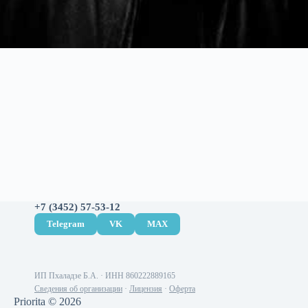
+7 (3452) 57-53-12
Telegram
VK
MAX
ИП Пхаладзе Б.А. · ИНН 860222889165
Сведения об организации
·
Лицензия
·
Оферта
Priorita © 2026