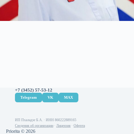
+7 (3452) 57-53-12
Telegram
VK
MAX
ИП Пхаладзе Б.А. · ИНН 860222889165
Сведения об организации
·
Лицензия
·
Оферта
Priorita © 2026