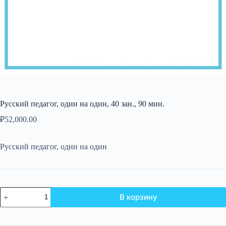
Русский педагог, один на один, 40 зан., 90 мин.
₽
52,000.00
Русский педагог, один на один
Количество
В корзину
товара
Русский
педагог,
один